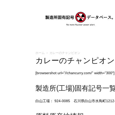
製
造
所
固
有
記
号
デ
ー
ホーム
カレーのチャンピオン
タ
カレーのチャンピオン
ベ
ー
[browsershot url=”//chancurry.com/” width=”300″]
ス
製造所(工場)固有記号一
白山工場： 924-0085 石川県白山市水鳥町1212-5 