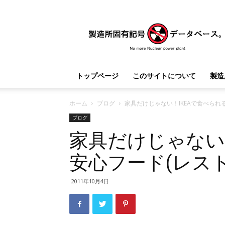
製
造
所
固
有
記
トップページ
このサイトについて
製造
号
デ
ー
ホーム
ブログ
家具だけじゃない！IKEAで食べられ
タ
ブログ
ベ
家具だけじゃない
ー
ス
安心フード(レス
2011年10月4日