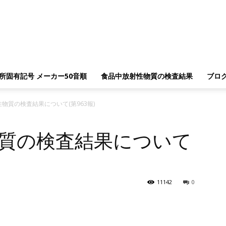
所固有記号 メーカー50音順
食品中放射性物質の検査結果
ブロ
物質の検査結果について(第963報)
質の検査結果について
11142
0