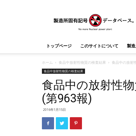
製
造
所
固
有
記
トップページ
このサイトについて
製造
号
デ
ー
ホーム
食品中放射性物質の検査結果
食品中の放射性
タ
食品中放射性物質の検査結果
ベ
食品中の放射性物
ー
ス
(第963報)
2016年1月15日